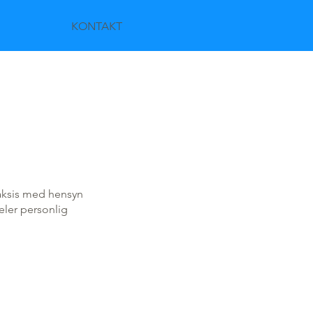
KONTAKT
raksis med hensyn
eler personlig