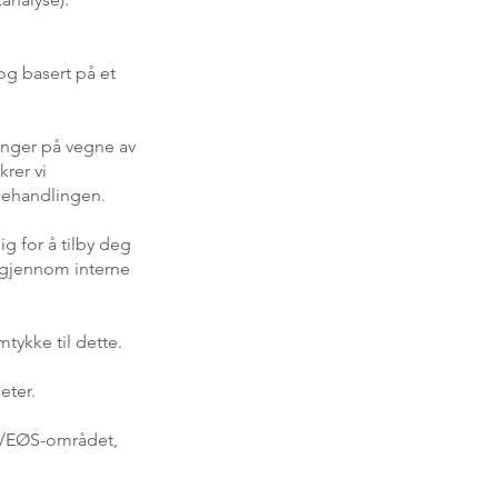
og basert på et
inger på vegne av
krer vi
 behandlingen.
g for å tilby deg
ta gjennom interne
tykke til dette.
eter.
EU/EØS-området,