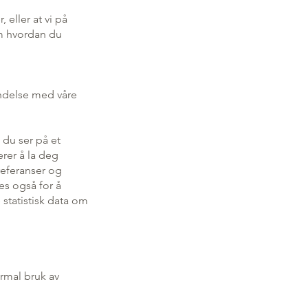
 eller at vi på
om hvordan du
indelse med våre
 du ser på et
erer å la deg
referanser og
es også for å
 statistisk data om
ormal bruk av