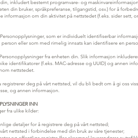
 din, inkludert bestemt programvare- og maskinvareinformasjon 
ten din bruker, språkpreferanse, tilgangstid, osv.) for å forbedr
le informasjon om din aktivitet på nettstedet (f.eks. sider sett, on
Personopplysninger, som er individuelt identifiserbar informas
 person eller som med rimelig innsats kan identifisere en perso
Personopplysninger fra enheten din. Slik informasjon inkludere
nike identifikatorer (f.eks. MAC-adresse og UUID) og annen in
ennom nettstedet.
registrerer deg på vårt nettsted, vil du bli bedt om å gi oss vis
dresse, og annen informasjon.
LYSNINGER INN
r fra ulike kilder:
onlige detaljer for å registrere deg på vårt nettsted;
l vårt nettsted i forbindelse med din bruk av våre tjenester;
ester og offentlige registre (for eksempel leverandører av trafik