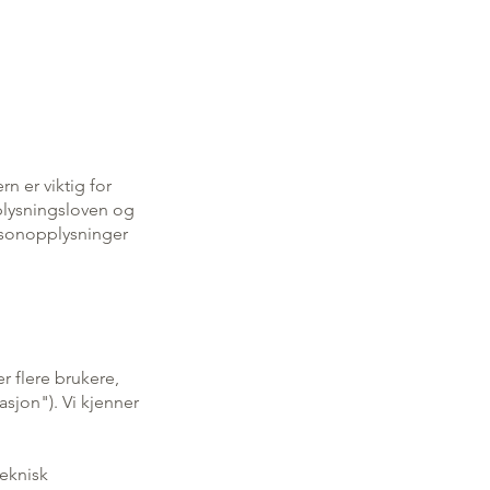
n er viktig for
plysningsloven og
rsonopplysninger
er flere brukere,
asjon"). Vi kjenner
eknisk