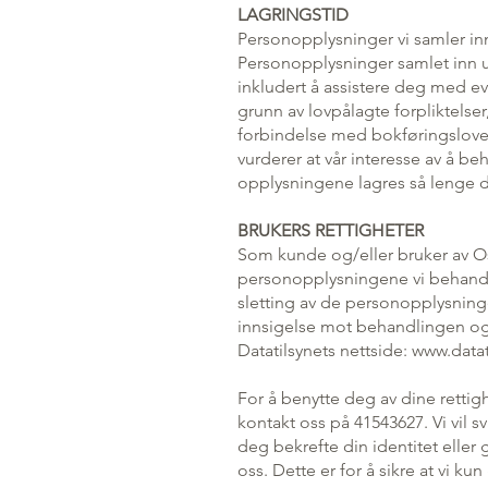
LAGRINGSTID
Personopplysninger vi samler inn 
Personopplysninger samlet inn un
inkludert å assistere deg med e
grunn av lovpålagte forpliktelser
forbindelse med bokføringsloven. 
vurderer at vår interesse av å b
opplysningene lagres så lenge 
BRUKERS RETTIGHETER
Som kunde og/eller bruker av Os
personopplysningene vi behandle
sletting av de personopplysning
innsigelse mot behandlingen og 
Datatilsynets nettside:
www.datat
For å benytte deg av dine rettig
kontakt oss på 41543627. Vi vil 
deg bekrefte din identitet eller g
oss. Dette er for å sikre at vi ku