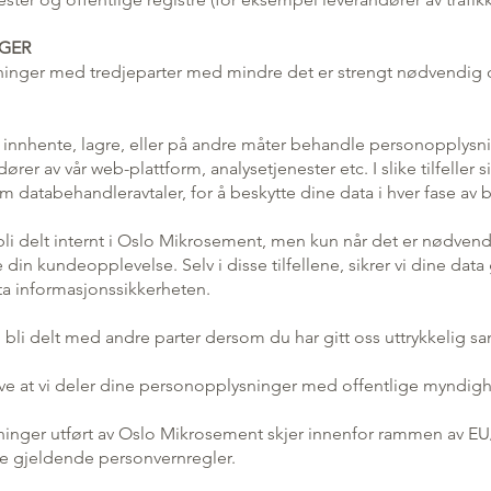
NGER
ninger med tredjeparter med mindre det er strengt nødvendig 
å innhente, lagre, eller på andre måter behandle personopplysn
rer av vår web-plattform, analysetjenester etc. I slike tilfeller si
 databehandleravtaler, for å beskytte dine data i hver fase av
i delt internt i Oslo Mikrosement, men kun når det er nødvendi
re din kundeopplevelse. Selv i disse tilfellene, sikrer vi dine da
eta informasjonssikkerheten.
bli delt med andre parter dersom du har gitt oss uttrykkelig sam
kreve at vi deler dine personopplysninger med offentlige myndigh
ninger utført av Oslo Mikrosement skjer innenfor rammen av 
lde gjeldende personvernregler.