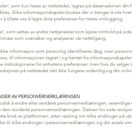
er', som kun leses av nettstedet, lagres på datamaskinen din f
ukkes. Slike informasjonskapsler brukes der vi trenger å vite hv
 å tillate oss å lagre dine preferanser for neste innlogging;
er', som settes av andre nettjenester som kjører innhold på side
irmaer som overvåker og analyserer vår netttilgang.
ikke informasjon som personlig identifiserer deg, men persono
oss, til informasjonen lagret i og hentet fra informasjonskapsler
e instruksjonene for enhetens preferanser; men hvis du velger 
unksjoner på nettstedet vårt ikke fungere ordentlig og din onli
INGER AV PERSONVERNERKLÆRINGEN
iodisk å endre eller revidere personvernerklæringen; vesentlige e
v den reviderte personvernerklæringen. Datoen for siste revisjon vi
atte bruk av plattformen, etter varsling om slike endringer på vår
ke til slike endringer i personvernerklæringen og din avtale o