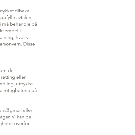
tykket tilbake.
ppfylle avtalen,
vi må behandle på
eksempel i
eining, hvor vi
personvern. Disse
n om de
etting eller
ndling, uttrykke
e rettighetene på
ment@gmail eller
ager. Vi kan be
igheter overfor