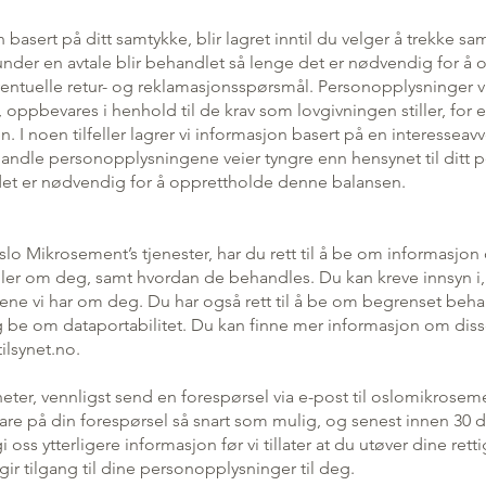
basert på ditt samtykke, blir lagret inntil du velger å trekke sam
der en avtale blir behandlet så lenge det er nødvendig for å o
ventuelle retur- og reklamasjonsspørsmål. Personopplysninger 
, oppbevares i henhold til de krav som lovgivningen stiller, for 
I noen tilfeller lagrer vi informasjon basert på en interesseavv
ehandle personopplysningene veier tyngre enn hensynet til ditt 
det er nødvendig for å opprettholde denne balansen.
lo Mikrosement’s tjenester, har du rett til å be om informasjo
r om deg, samt hvordan de behandles. Du kan kreve innsyn i, r
ene vi har om deg. Du har også rett til å be om begrenset beha
be om dataportabilitet. Du kan finne mer informasjon om diss
ilsynet.no
.
heter, vennligst send en forespørsel via e-post til oslomikrose
svare på din forespørsel så snart som mulig, og senest innen 30 d
i oss ytterligere informasjon før vi tillater at du utøver dine rett
n gir tilgang til dine personopplysninger til deg.