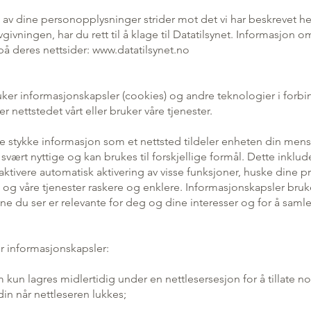
av dine personopplysninger strider mot det vi har beskrevet her,
ivningen, har du rett til å klage til Datatilsynet. Informasjon 
 på deres nettsider:
www.datatilsynet.no
ruker informasjonskapsler (cookies) og andre teknologier i forb
r nettstedet vårt eller bruker våre tjenester.
te stykke informasjon som et nettsted tildeler enheten din mens
svært nyttige og kan brukes til forskjellige formål. Dette inklud
 aktivere automatisk aktivering av visse funksjoner, huske dine p
og våre tjenester raskere og enklere. Informasjonskapsler bruk
ne du ser er relevante for deg og dine interesser og for å samle
r informasjonskapsler:
 kun lagres midlertidig under en nettlesersesjon for å tillate n
din når nettleseren lukkes;