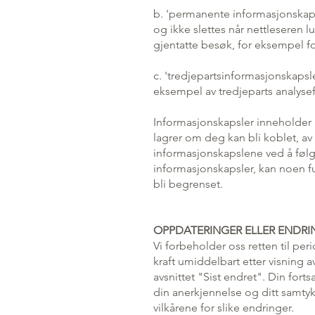
b. 'permanente informasjonskapsl
og ikke slettes når nettleseren l
gjentatte besøk, for eksempel for
c. 'tredjepartsinformasjonskapsl
eksempel av tredjeparts analysef
Informasjonskapsler inneholder 
lagrer om deg kan bli koblet, av 
informasjonskapslene ved å følg
informasjonskapsler, kan noen f
bli begrenset.
OPPDATERINGER ELLER ENDR
Vi forbeholder oss retten til per
kraft umiddelbart etter visning a
avsnittet "Sist endret". Din forts
din anerkjennelse og ditt samtyk
vilkårene for slike endringer.