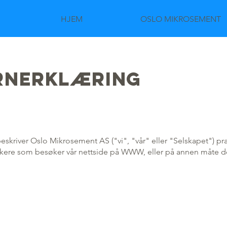
HJEM
OSLO MIKROSEMENT
rnerklæring
kriver Oslo Mikrosement AS ("vi", "vår" eller "Selskapet") p
brukere som besøker vår nettside på WWW, eller på annen måte d