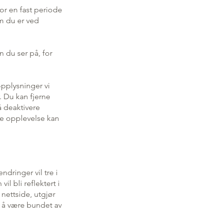
or en fast periode
em du er ved
n du ser på, for
pplysninger vi
. Du kan fjerne
å deaktivere
ne opplevelse kan
ndringer vil tre i
l bli reflektert i
 nettside, utgjør
m å være bundet av