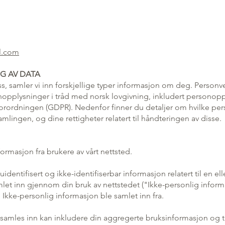
l.com
G AV DATA
, samler vi inn forskjellige typer informasjon om deg. Personver
nopplysninger i tråd med norsk lovgivning, inkludert personop
forordningen (GDPR). Nedenfor finner du detaljer om hvilke pe
mlingen, og dine rettigheter relatert til håndteringen av disse.
formasjon fra brukere av vårt nettsted.
dentifisert og ikke-identifiserbar informasjon relatert til en ell
amlet inn gjennom din bruk av nettstedet ("Ikke-personlig inform
m Ikke-personlig informasjon ble samlet inn fra.
samles inn kan inkludere din aggregerte bruksinformasjon og t