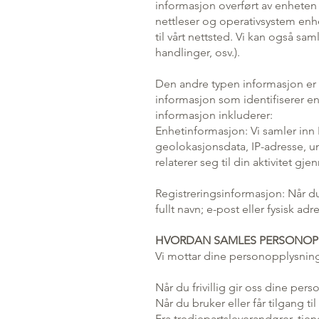
informasjon overført av enheten
nettleser og operativsystem enhe
til vårt nettsted. Vi kan også sam
handlinger, osv.).
Den andre typen informasjon er 
informasjon som identifiserer en
informasjon inkluderer:
Enhetinformasjon: Vi samler inn 
geolokasjonsdata, IP-adresse, u
relaterer seg til din aktivitet gj
Registreringsinformasjon: Når du 
fullt navn; e-post eller fysisk a
HVORDAN SAMLES PERSONOPP
Vi mottar dine personopplysninge
Når du frivillig gir oss dine pers
Når du bruker eller får tilgang ti
Fra tredjepartsleverandører, tjen