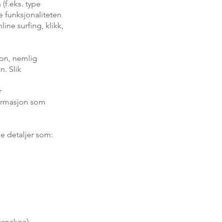
(f.eks. type
e funksjonaliteten
line surfing, klikk,
jon, nemlig
n. Slik
r
formasjon som
se detaljer som:
kanalyse).