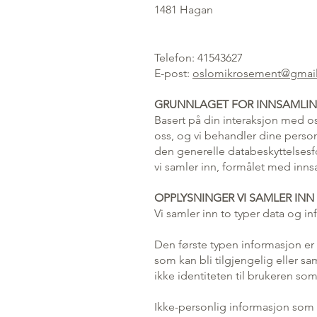
1481 Hagan
Telefon: 41543627
E-post:
oslomikrosement@gmai
GRUNNLAGET FOR INNSAMLIN
Basert på din interaksjon med oss
oss, og vi behandler dine perso
den generelle databeskyttelses
vi samler inn, formålet med innsa
OPPLYSNINGER VI SAMLER INN
Vi samler inn to typer data og in
Den første typen informasjon er ui
som kan bli tilgjengelig eller s
ikke identiteten til brukeren so
Ikke-personlig informasjon som 